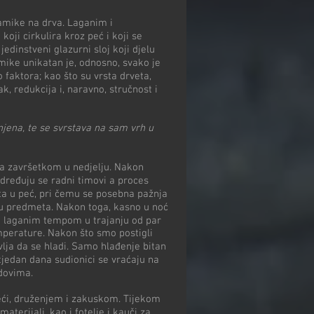
amike na drva. Laganim i
oji cirkulira kroz peć i koji se
dinstveni glazurni sloj koji djelu
mike unikatan je, odnosno, svako je
o faktora; kao što su vrsta drveta,
k, redukcija i, naravno, stručnost i
njena, te se svrstava na sam vrh u
 a završetkom u nedjelju. Nakon
dređuju se radni timovi a proces
a u peć, pri čemu se posebna pažnja
đu predmeta. Nakon toga, kasno u noć
je laganim tempom u trajanju od par
mperature. Nakon što smo postigli
vlja da se hladi. Samo hlađenje bitan
tjedan dana sudionici se vraćaju na
adovima.
ći, druženjem i zakuskom. Tijekom
aterijali, kao i fotelje i kauči za