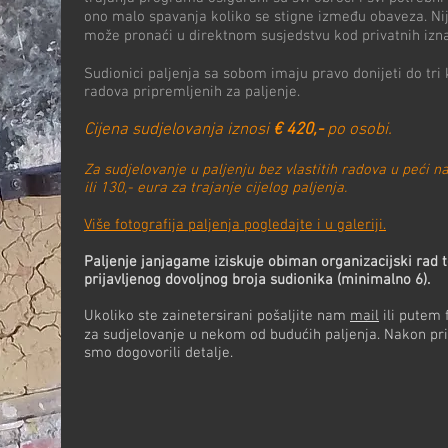
ono malo spavanja koliko se stigne između obaveza. Nij
može pronaći u direktnom susjedstvu kod privatnih izna
Sudionici paljenja sa sobom imaju pravo donijeti do tri 
radova pripremljenih za paljenje.
Cijena sudjelovanja iznosi
€ 420,-
po osobi.
Za sudjelovanje u paljenju bez vlastitih radova u peći 
ili 130,- eura za trajanje cijelog paljenja.
Više fotografija paljenja pogledajte i u galeriji.
Paljenje janjagame iziskuje obiman organizacijski rad t
prijavljenog dovoljnog broja sudionika (minimalno 6).
Ukoliko ste zainetersirani pošaljite nam
mail
ili putem 
za sudjelovanje u nekom od budućih paljenja. Nakon pri
smo dogovorili detalje.