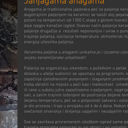
Janjagama anagama
Anagama je tradicionalna japanska peć za paljenje ker
dugotrajnim paljenjem na keramici se taloži sloj pepela k
potom na temperaturi od 1300 C stapa s glinom tvoreći je
daje njegov konačan izgled. Ovakav način paljenja kera
paljenje drugačije a rezultati neponovljivi i ovise o pun
trajanje paljenja, oscilacije temperature, atmosferski tla
energija učesnika paljenja.
Keramika paljena u anagami unikatna je i izuzetno cije
svijetu keramičarske umjetnosti!
Paljenja se organiziraju vikendom, s početkom u petak
dolaska u atelje sudionici se upoznaju sa programom, o
započinje cjelodnevnim punjenjem i slaganjem predmet
treba obratiti na mjesta u peći kao i (ne)kontakt izme
ili rano u subotu jutro započinjemo s paljenjem, najpri
sati, a zatim trajnim loženjem do postizanja željene te
željenu temperaturu, peć se u potpunosti zatvara i osta
je dio procesa i traje u prosjeku od 4 do 6 dana. Nakon 
svečanost otvaranja i divljenja uspjelim i neuspjelim r
Sve se završava privremenom izložbom ispred same pe
trajanja programa osigurani su svi obroci i svi potrebni m