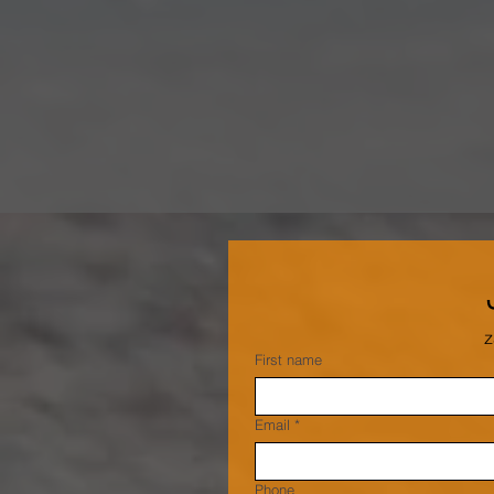
z
First name
Email
*
Phone