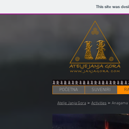
This site was des
POČETNA
SUVENIRI
RA
Atelje Janja Gora
➢
Activities
➢ Anagama f