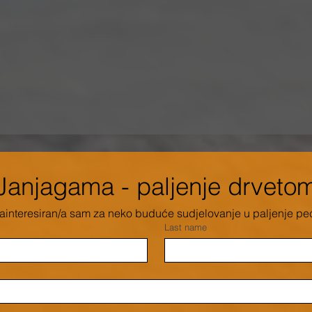
Janjagama - paljenje drveto
ainteresiran/a sam za neko buduće sudjelovanje u paljenje pe
Last name