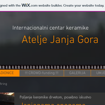
igned with the
.com
website builder. Create your website today.
Internacionalni centar keramike
Atelje Janja Gora
DIONICE
!!! CROWD-funding !!!
GALERIJA
UMJE
iring
Paljenje keramike drvetom, posebno iskustvo