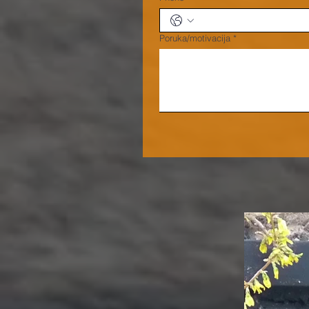
Poruka/motivacija
*