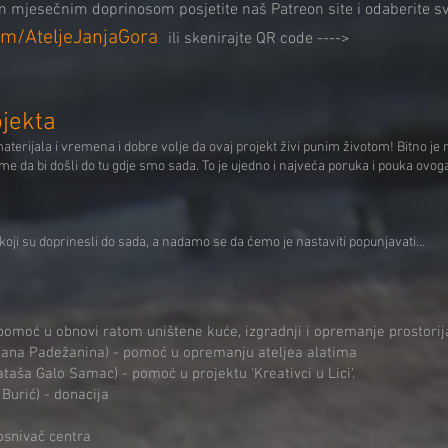
nim mjesečnim doprinosom posjetite naš Patreon site i odaberite s
om/AteljeJanjaGora
ili skenirajte QR code ---->
ojekta
rijala i vremena i dobre volje da ovaj projekt živi punim životom! Bitno je na
jeme da bi došli do tu gdje smo sada. To je ujedno i najveća poruka i pouka ov
koji su doprinesli do sada, a nadamo se da ćemo je nastaviti popunjavati...
omoć u obnovi ratom uništene kuće, izgradnji i opremanje prostorija 
ijana Padežanina) - pomoć u opremanju ateljea alatima
aša Galo Samac) - pomoć u projektu 'Kreativci u Lici'.
Burić) - donacija
osnivač centra