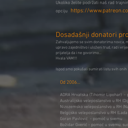
Ukoliko želite podržati naš rad traj
https://www.patreon.c
opciju
Dosadašnji donatori pr
Zahvaljujemo se svim donatorima novca, mate
upravo zajedništvo i uloženi trud, rad i vri
prijatelja da i ne govorimo...
Hvala VAM!!!
Ispod smo pokušali sumirati listu svih onih 
Od 2006...​
ADRA Hrvatska (Tihomir Lipohar) - p
Australijsko veleposlanstvo u RH (D
Nizozemsko veleposlanstvo u RH (Nat
Belgijsko veleposlanstvo u RH (Lada 
Goran Pavlović - pomoć u svemu
Božidar Gverić - pomoć u svemu, su