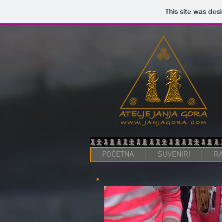
This site was des
POČETNA
SUVENIRI
RA