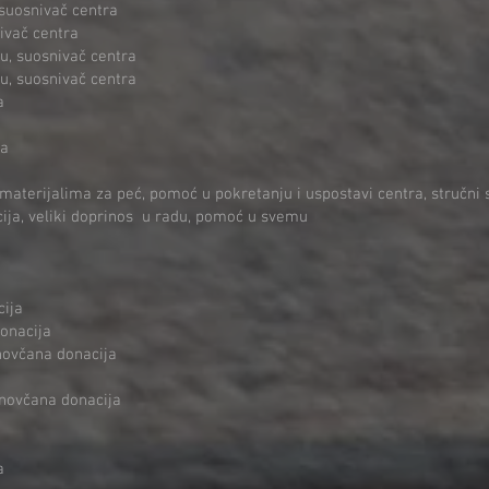
suosnivač centra
ivač centra
u, suosnivač centra
, suosnivač centra
a
ma
materijalima za peć, pomoć u pokretanju i uspostavi centra, stručni 
ija, veliki doprinos u radu, pomoć u svemu
ija
donacija
 novčana donacija
 novčana donacija
a