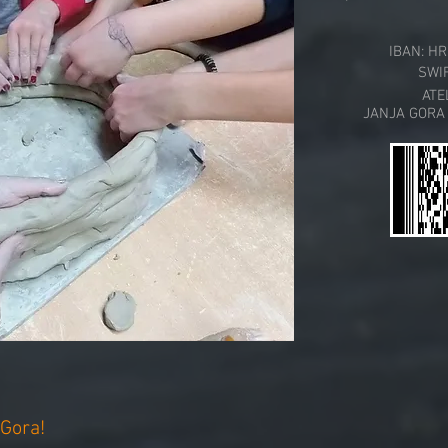
IBAN: H
SWIF
ATE
JANJA GORA
 Gora!