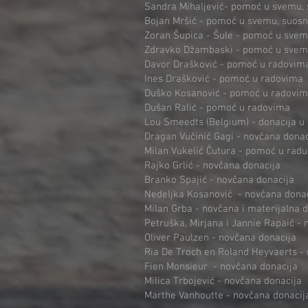
Sandra Mihaljević- pomoć u svemu, 
Bojan Mršić - pomoć u svemu, suosn
Zoran Šupica - Šule - pomoć u svem
Zdravko Džambaski - pomoć u svemu
Davor Drašković - pomoć u radovim
Ines Drašković - pomoć u radovima
Duško Kosanović - pomoć u radovi
Dušan Ralić - pomoć u radovima
Lou Smeedts (Belgium) - donacija u 
Dragan Vučinić Gagi - novčana donac
Milan Vukelić Čutura - pomoć u radu
Rajko Grlić - novčana donacija
Branko Spajić
- novčana donacija
Nedeljka Kosanović - novčana donac
Milan Grba - novčana i materijalna 
Petruška, Mirjana i Jannie Rapaić -
Oliver Paulzen
- novčana donacija
Ria De Troch en Roland Heyvaerts -
Fien Monsieur - novčana donacija
Milica Trbojević - novčana donacija
Marthe Vanhoutte - novčana donacij