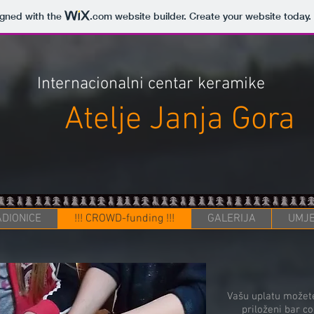
igned with the
.com
website builder. Create your website today.
Internacionalni centar keramike
Atelje Janja Gora
DIONICE
!!! CROWD-funding !!!
GALERIJA
UMJE
Vašu uplatu možete
priloženi bar co