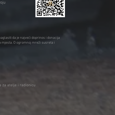
voju
glasiti da je najveći doprinos i donacija
oga mjesta. O ogromnoj mreži susreta i
za atelje i radionicu