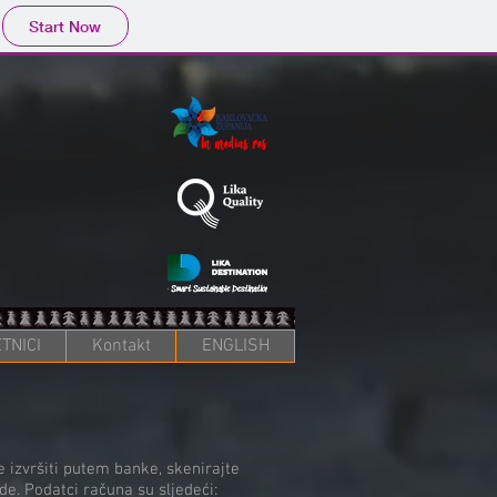
Start Now
TNICI
Kontakt
ENGLISH
 izvršiti putem banke, skenirajte
de. Podatci računa su sljedeći: