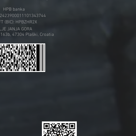
HPB banka
R2423900011101343744
T (BIC): HPBZHR2X
LJE JANJA GORA
 163b,
47304 Plaški, Croatia