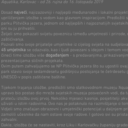
Aquatika, Karlovac - od 26. rujna do 16. listopada 2019
Dosad
najveći
, najizazovniji i najljepši međunarodni i lokalni proje
upriličenjem izložbe s vodom kao glavnom inspiracijom. Predložili
parku Plitvička jezera, jednom od najljepših i najpoznatijih svjetski
oni su ju prihvatili.
Željeli smo pokazati svijetu poveznicu između umjetnosti i prirode, 
zaštićivanja.
Pozvali smo svoje prijatelje umjetnike iz cijelog svijeta na sudjelova
45 umjetnika
se odazvalo, kao i ljudi povezani s idejom i temom vode
čineći time izložbu više
događanjem
- s predavanjima, prikazivanjim
prezentacijama sličnih projekata.
Ovim putem zahvaljujemo se NP Plitvička jezera što su ugostili ovaj
park slavio svoje sedamdesetu godišnjicu postojanja te četrdesetu 
UNESCO-v popis zaštićene baštine.
Tijekom trajanja izložbe, predložili smo slatkovodnom muzeju 'Aquati
upravo bio postao dio mreže svjetskih muzeja posvećenih vodi, da
prateću izložbu ovoj prvoj. Nekoliko mjeseci kasnije, posjetitelji ak
uživati u istim radovima. Ovo nas je potaknulo na razmišljanje o to
Vidjeli smo značajan obrazovni i umjetnički potencijal u daljnjem pr
zamolili učesnike da nam ostave svoje radove. I gotovo svi su pristal
zahvalni.
Dakle, izložba će se nastaviti, kroz Liku i Karlovačku županiju gra