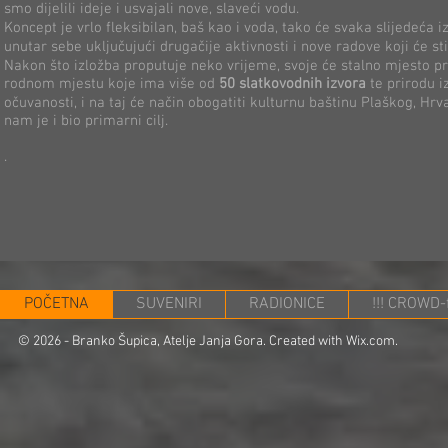
smo dijelili ideje i usvajali nove, slaveći vodu.
Koncept je vrlo fleksibilan, baš kao i voda, tako će svaka slijedeća iz
unutar sebe uključujući drugačije aktivnosti i nove radove koji će sti
Nakon što izložba proputuje neko vrijeme, svoje će stalno mjesto 
rodnom mjestu koje ima više od
50 slatkovodnih izvora
te prirodu i
očuvanosti, i na taj će način obogatiti kulturnu baštinu Plaškog, Hrva
nam je i bio primarni cilj.
.
POČETNA
SUVENIRI
RADIONICE
!!! CROWD-f
© 2026 - Branko Šupica, Atelje Janja Gora. Created with
Wix.com.