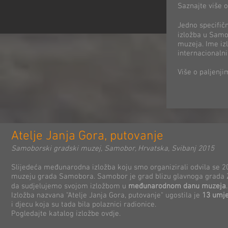
Saznajte više 
Jedno specifič
izložba u Sam
muzeja. Ime izl
internacionalni
Više o paljenj
Atelje Janja Gora, putovanje
Samoborski gradski muzej, Samobor, Hrvatska, Svibanj 2015
Slijedeća međunarodna izložba koju smo organizirali odvila se 
muzeju grada Samobora. Samobor je grad blizu glavnoga grada Z
da sudjelujemo svojom izložbom u
međunarodnom danu muzeja
.
Izložba nazvana "Atelje Janja Gora, putovanje" ugostila je
13 umje
i djecu koja su tada bila polaznici radionice.
Pogledajte katalog izložbe ovdje.