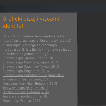
Grafički dizaj i vizualni
identitet
Od 2009. pomažemo timu međunarodne
neprofitne organizacije 'Ceramic art project',
dizajnirajući kataloge za niz drugih
međunarodnih izložbi. Kliknite na vezu ispod
kako biste pogledali kataloge.
Chawan expo Opatija, Croatia, 2011
Chawan expo Nara City, Japan, 2012
Chawan expo Kaoshing Taiwan, 2013
Chawan expo Singapore, 2014
Chawan expo Hemiksem, Belgium 2015
Whispers of tea, Belgium, 2015
Messages from Clay, Belgium, 2015
Tea ware expo Belgium, 2017
Bottles &boxes, Belgium, 2017
Tea ware expo Belgium 2018
Happiness, France, 2021