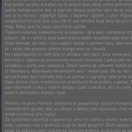
kao pribor za jelo, a trebali su ih praviti brzo zbog velike potražn
izdrže temperaturni šok, a opet da ostanu stabilne tako da se mogu
sve je to moralo i izgledati lijepo, s bojama i sjajem, a stari majst
eksperimentirajući dok nisu otkrili sve tehnike koje smo iskusili t
Hagi, Raku; sve na svoje specifične načine.
Tijekom kolonije svakodnevno je paljeno i do 6 peći, isprobano mn
paljeni i do 4 različita puta kako bismo dobili rezultate koje smo ž
lijepi komadi, ali neki i nisu uspjeli zasjati u punom sjaju. Iako s
je i važan dio procesa učenja kojega smo svi iskusili.
Na raspolaganju su nam bile tri plinske raku peći, dvije male peći
koristila u Japanu za proizvodnju manjih Chawana) i jedna peć n
izrađena u svrhu ove radionice. Željeli bismo se zahvaliti našim pr
iz Samobora, dobavljaču keramičkih peći i materijala, što su nam
plinskih peći bez naknade kao i za pomoć u izgradnji naše prve h
Kako bismo cijelu manifestaciju predstavili široj publici, u petak,
dan otvorenih vrata u našem ateljeu. Ljudi iz okolice, ali i iz cijele
osjetiti atmosferu mjesta i ljudi.
Vokalna skupina Pelister oduševila je posjetitelje sjajnim koncer
makedonske glazbe, dok su uživali u dobroj čaši šljivovice, vina 
(tradicionalnog jela regije).
Za sudionike radionice organizirali smo i tri izleta u okolici kako 
vide i saznaju više o području koje su došli posjetiti. Osim posjeta
imali su slikoviti izlet vlakom po okolnim brdima, a na kraju su obi