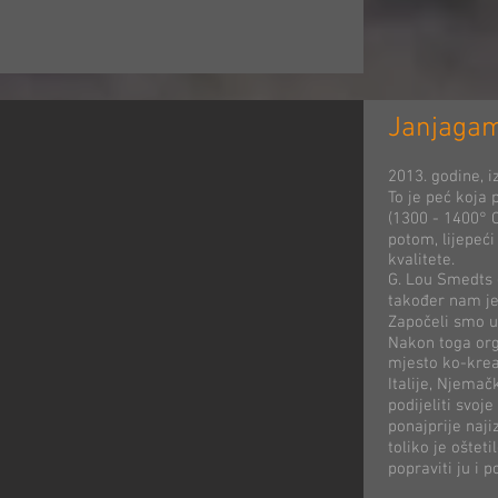
Janjaga
2013. godine, i
To je peć koja 
(1300 - 1400° C
potom, lijepeći
kvalitete.
G. Lou Smedts d
također nam je
Započeli smo u 
Nakon toga org
mjesto ko-kreac
Italije, Njemač
podijeliti svoje
ponajprije naji
toliko je oštet
popraviti ju i 