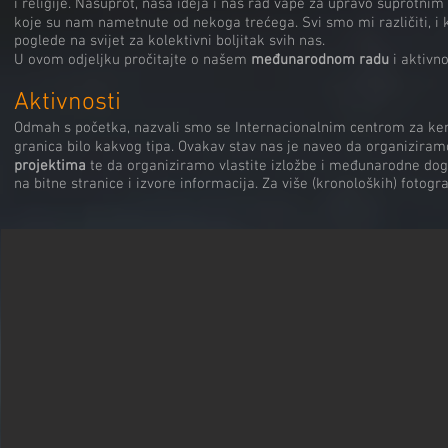
i religije. Nasuprot, naša ideja i naš rad vape za upravo suprotni
koje su nam nametnute od nekoga trećega. Svi smo mi različiti, i k
poglede na svijet za kolektivni boljitak svih nas.
U ovom odjeljku pročitajte o našem
međunarodnom radu
i aktivn
Aktivnosti
Odmah s početka, nazvali smo se Internacionalnim centrom za kera
granica bilo kakvog tipa. Ovakav stav nas je naveo da organizi
projektima
te da organiziramo vlastite izložbe i međunarodne doga
na bitne stranice i izvore informacija. Za više (kronoloških) fotogra