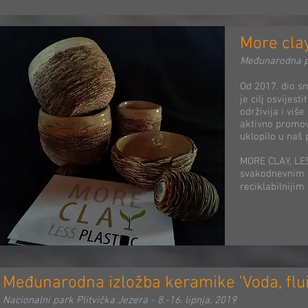
More clay
Međunarodna put
Od 2017. dio sm
je cilj osvijes
održivija i vi
aktivno promov
uklopilo u naš
MORE CLAY, LESS
svakodnevnim a
reciklabilnijim
Međunarodna izložba keramike 'Voda, fluid
Nacionalni park Plitvička Jezera - 8.-16. lipnja, 2019